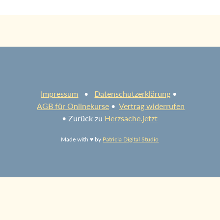
Impressum
•
Datenschutzerklärung
•
AGB für Onlinekurse
•
Vertrag widerrufen
• Zurück zu
Herzsache.jetzt
Made with ♥ by
Patricia Digital Studio