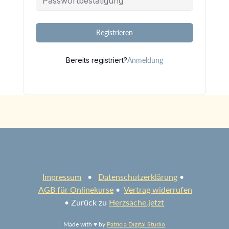
Alternative:
Registrieren
Bereits registriert?
Anmeldung
Impressum
•
Datenschutzerklärung
•
AGB für Onlinekurse
•
Vertrag widerrufen
• Zurück zu
Herzsache.jetzt
Made with ♥ by
Patricia Digital Studio