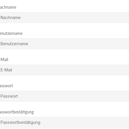
achname
enutzername
-Mail
asswort
asswortbestätigung