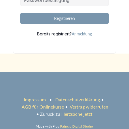
Alternative:
Registrieren
Bereits registriert?
Anmeldung
Impressum
•
Datenschutzerklärung
•
AGB für Onlinekurse
•
Vertrag widerrufen
• Zurück zu
Herzsache.jetzt
Made with ♥ by
Patricia Digital Studio