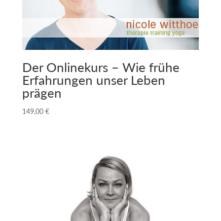
v
e
:
Der Onlinekurs – Wie frühe
Erfahrungen unser Leben
prägen
149,00
€