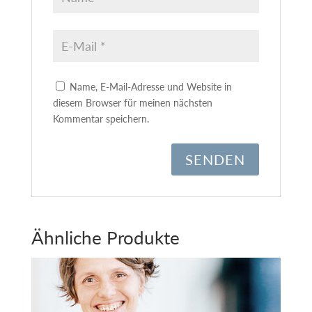
Name, E-Mail-Adresse und Website in
diesem Browser für meinen nächsten
Kommentar speichern.
A
l
t
e
Ähnliche Produkte
r
n
a
t
i