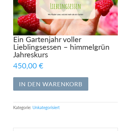
Ein Gartenjahr voller
Lieblingsessen – himmelgrün
Jahreskurs
450,00
€
Ein
A
IN DEN WARENKORB
Gartenjahr
l
voller
t
Lieblingsessen
e
-
Kategorie:
Unkategorisiert
r
himmelgrün
n
Jahreskurs
a
Menge
t